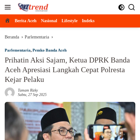
Langsung
ke
konten
Beranda
Berita Aceh
Nasional
Lifestyle
Indeks
Beranda
Parlementaria
Parlementaria
,
Pemko Banda Aceh
Prihatin Aksi Sajam, Ketua DPRK Banda
Aceh Apresiasi Langkah Cepat Polresta
Kejar Pelaku
Tamam Rizky
Sabtu, 27 Sep 2025