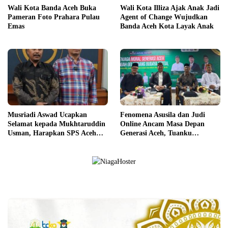
Wali Kota Banda Aceh Buka
Wali Kota Illiza Ajak Anak Jadi
Pameran Foto Prahara Pulau
Agent of Change Wujudkan
Emas
Banda Aceh Kota Layak Anak
Musriadi Aswad Ucapkan
Fenomena Asusila dan Judi
Selamat kepada Mukhtaruddin
Online Ancam Masa Depan
Usman, Harapkan SPS Aceh
Generasi Aceh, Tuanku
Perkuat Ekosistem Pers yang
Muhammad: Benteng Pertama
Profesional
Ada pada Keluarga dan
Pendidikan Akhlak