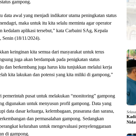
 status gampong.
 data awal yang menjadi indikator utama peningkatan status
ndagri, maka untuk itu kita selalu meminta agar operator
 kedalam aplikasi tersebut,” kata Carbaini SAg, Kepala
 Senin (18/11/2024).
an keinginan kita semua dari masyarakat untuk terus
angsung juga akan berdampak pada penigkatan status
ju dan berkembang juga harus kita tunjukkan melalui kerja
lah kita lakukan dan potensi yang kita miliki di gampong,”
ri pemerintah pusat untuk melakukan “monitoring” gampong
yang digunakan untuk menyusun profil gampong. Data yang
upi data dasar keluarga, kelembagaan, prasarana dan sarana,
Selas
Kadi
a perkembangan dan permasalahan gampong. Sedangkan
Nida
perangkat kelurahan untuk mengevaluasi penyelenggaraan
an di gampong.