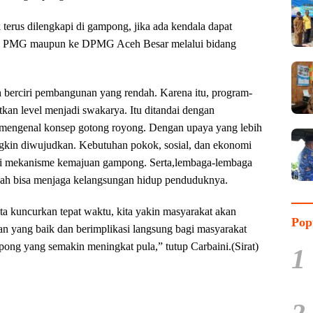
 terus dilengkapi di gampong, jika ada kendala dapat
si PMG maupun ke DPMG Aceh Besar melalui bidang
berciri pembangunan yang rendah. Karena itu, program-
an level menjadi swakarya. Itu ditandai dengan
ih mengenal konsep gotong royong. Dengan upaya yang lebih
kin diwujudkan. Kebutuhan pokok, sosial, dan ekonomi
lui mekanisme kemajuan gampong. Serta,lembaga-lembaga
dah bisa menjaga kelangsungan hidup penduduknya.
ta kuncurkan tepat waktu, kita yakin masyarakat akan
Pop
an yang baik dan berimplikasi langsung bagi masyarakat
ong yang semakin meningkat pula,” tutup Carbaini.(Sirat)
1