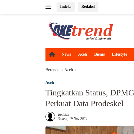
Langsung
Indeks
Redaksi
ke
konten
H
News
Aceh
Bisnis
Lifestyle
o
m
Beranda
Aceh
e
Aceh
Tingkatkan Status, DPM
Perkuat Data Prodeskel
Redaksi
Selasa, 19 Nov 2024