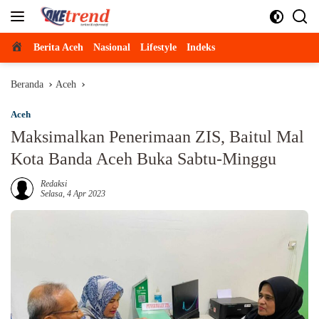
Langsung
ke
konten
Beranda
Berita Aceh
Nasional
Lifestyle
Indeks
Beranda
Aceh
Aceh
Maksimalkan Penerimaan ZIS, Baitul Mal
Kota Banda Aceh Buka Sabtu-Minggu
Redaksi
Selasa, 4 Apr 2023