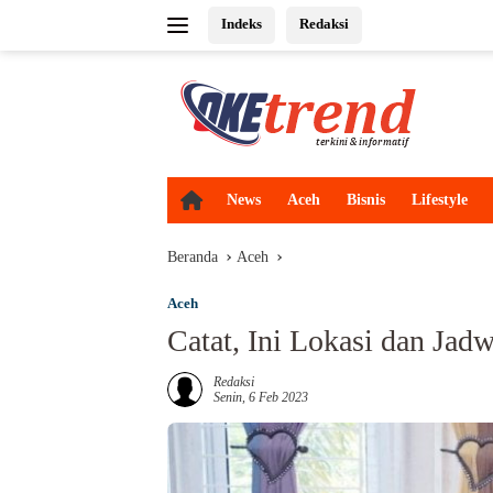
Langsung
Indeks
Redaksi
ke
konten
H
News
Aceh
Bisnis
Lifestyle
o
m
Beranda
Aceh
e
Aceh
Catat, Ini Lokasi dan Jad
Redaksi
Senin, 6 Feb 2023