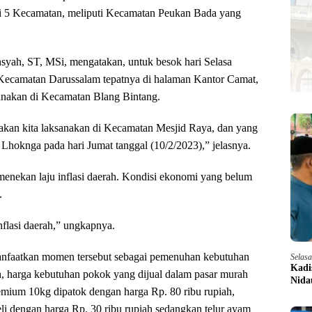
i 5 Kecamatan, meliputi Kecamatan Peukan Bada yang
yah, ST, MSi, mengatakan, untuk besok hari Selasa
i Kecamatan Darussalam tepatnya di halaman Kantor Camat,
sanakan di Kecamatan Blang Bintang.
 akan kita laksanakan di Kecamatan Mesjid Raya, dan yang
 Lhoknga pada hari Jumat tanggal (10/2/2023),” jelasnya.
menekan laju inflasi daerah. Kondisi ekonomi yang belum
.
nflasi daerah,” ungkapnya.
nfaatkan momen tersebut sebagai pemenuhan kebutuhan
Selas
Kadi
 harga kebutuhan pokok yang dijual dalam pasar murah
Nida
premium 10kg dipatok dengan harga Rp. 80 ribu rupiah,
li dengan harga Rp. 30 ribu rupiah sedangkan telur ayam