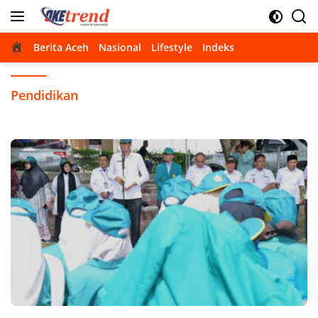
Langsung
ke
konten
Beranda
Berita Aceh
Nasional
Lifestyle
Indeks
Pendidikan