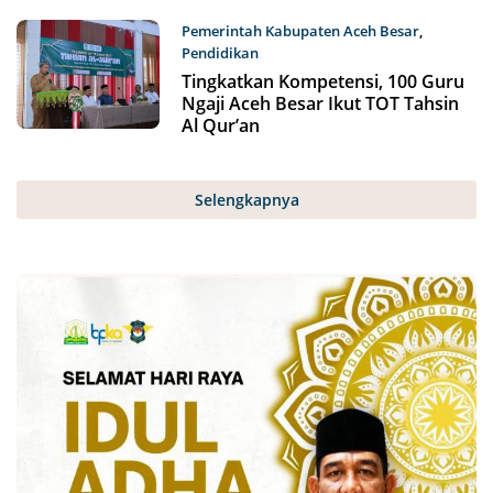
Pemerintah Kabupaten Aceh Besar
,
Pendidikan
Selasa, 19 Mei 2026
Tingkatkan Kompetensi, 100 Guru
Ngaji Aceh Besar Ikut TOT Tahsin
Al Qur’an
Selengkapnya