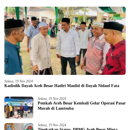
Selasa, 19 Nov 2024
Kadisdik Dayah Aceh Besar Hadiri Maulid di Dayah Nidaul Fata
Selasa, 19 Nov 2024
Pemkab Aceh Besar Kembali Gelar Operasi Pasar
Murah di Lamteuba
Selasa, 19 Nov 2024
Tingkatkan Status, DPMG Aceh Besar Minta