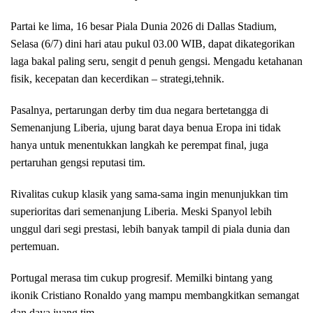
Partai ke lima, 16 besar Piala Dunia 2026 di Dallas Stadium,
Selasa (6/7) dini hari atau pukul 03.00 WIB, dapat dikategorikan
laga bakal paling seru, sengit d penuh gengsi. Mengadu ketahanan
fisik, kecepatan dan kecerdikan – strategi,tehnik.
Pasalnya, pertarungan derby tim dua negara bertetangga di
Semenanjung Liberia, ujung barat daya benua Eropa ini tidak
hanya untuk menentukkan langkah ke perempat final, juga
pertaruhan gengsi reputasi tim.
Rivalitas cukup klasik yang sama-sama ingin menunjukkan tim
superioritas dari semenanjung Liberia. Meski Spanyol lebih
unggul dari segi prestasi, lebih banyak tampil di piala dunia dan
pertemuan.
Portugal merasa tim cukup progresif. Memilki bintang yang
ikonik Cristiano Ronaldo yang mampu membangkitkan semangat
dan daya juang tim.