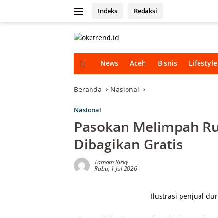
Langsung
Indeks
Redaksi
ke
konten
H
News
Aceh
Bisnis
Lifestyle
o
m
e
Beranda
Nasional
Nasional
Pasokan Melimpah Ru
Dibagikan Gratis
Tamam Rizky
Rabu, 1 Jul 2026
Ilustrasi penjual du