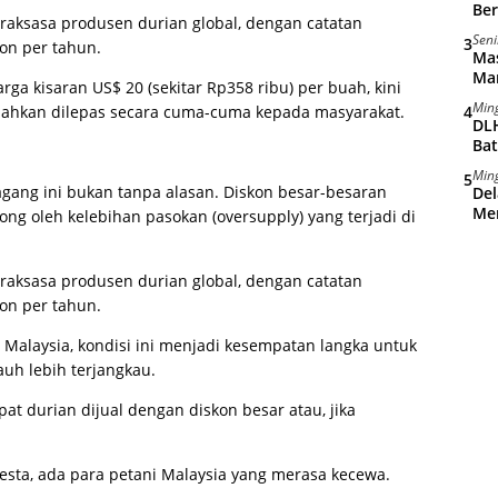
Ber
u raksasa produsen durian global, dengan catatan
Seni
3
on per tahun.
Ma
Man
ga kisaran US$ 20 (sekitar Rp358 ribu) per buah, kini
Min
 bahkan dilepas secara cuma-cuma kepada masyarakat.
4
DLH
Ba
Min
5
gang ini bukan tanpa alasan. Diskon besar-besaran
Del
Me
rong oleh kelebihan pasokan (oversupply) yang terjadi di
u raksasa produsen durian global, dengan catatan
on per tahun.
 Malaysia, kondisi ini menjadi kesempatan langka untuk
uh lebih terjangkau.
t durian dijual dengan diskon besar atau, jika
pesta, ada para petani Malaysia yang merasa kecewa.