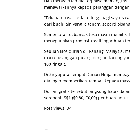
Han mengatakan dia terpaksa memangkas h
menawarkannya kepada pelanggan dengan ha
“Tekanan pasar terlalu tinggi bagi saya, 
dari buah lain yang ia tanam, seperti pisang
Sementara itu, banyak toko masih memiliki
menggunakan promosi kreatif agar buah ter
Sebuah kios durian di Pahang, Malaysia, me
mana pelanggan pulang dengan karung ya
100 ringgit.
Di Singapura, tempat Durian Ninja membagi
dia ingin memberikan kembali kepada masy
Durian gratis tersebut langsung habis dala
serendah S$1 ($0,80; £0,60) per buah untuk 
Post Views:
34