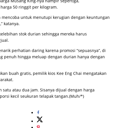
arga Musang King-nya hampir sepertiga,
rga 50 ringgit per kilogram.
saya mencoba untuk menutupi kerugian dengan keuntungan
,” katanya.
 kelebihan stok durian sehingga mereka harus
jual.
narik perhatian daring karena promosi “sepuasnya”, di
ng penuh hingga meluap dengan durian hanya dengan
kan buah gratis, pemilik kios Kee Eng Chai mengatakan
arakat.
m satu atau dua jam. Sisanya dijual dengan harga
porsi kecil seukuran telapak tangan.(Muh/*)