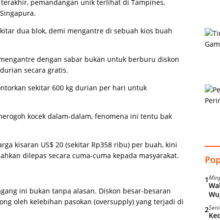
 terakhir, pemandangan unik terlihat di Tampines,
 Singapura.
itar dua blok, demi mengantre di sebuah kios buah
 mengantre dengan sabar bukan untuk berburu diskon
urian secara gratis.
ntorkan sekitar 600 kg durian per hari untuk
merogoh kocek dalam-dalam, fenomena ini tentu bak
ga kisaran US$ 20 (sekitar Rp358 ribu) per buah, kini
 bahkan dilepas secara cuma-cuma kepada masyarakat.
Pop
Min
1
Wal
gang ini bukan tanpa alasan. Diskon besar-besaran
Wu
rong oleh kelebihan pasokan (oversupply) yang terjadi di
Seni
2
Ke