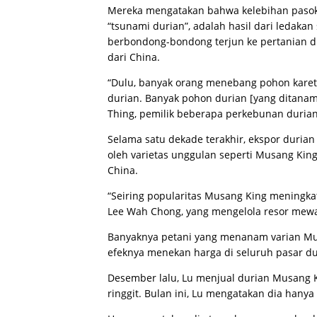
Mereka mengatakan bahwa kelebihan pasokan
“tsunami durian”, adalah hasil dari ledaka
berbondong-bondong terjun ke pertanian 
dari China.
“Dulu, banyak orang menebang pohon karet 
durian. Banyak pohon durian [yang ditanam 
Thing, pemilik beberapa perkebunan durian 
Selama satu dekade terakhir, ekspor durian
oleh varietas unggulan seperti Musang King
China.
“Seiring popularitas Musang King meningkat
Lee Wah Chong, yang mengelola resor mewa
Banyaknya petani yang menanam varian Mu
efeknya menekan harga di seluruh pasar d
Desember lalu, Lu menjual durian Musang K
ringgit. Bulan ini, Lu mengatakan dia hany