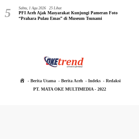
5
Sabtu, 1 Agu 2026
25 Lihat
PFI Aceh Ajak Masyarakat Kunjungi Pameran Foto
“Prahara Pulau Emas” di Museum Tsunami
H
Berita Utama
Berita Aceh
Indeks
Redaksi
o
PT. MATA OKE MULTIMEDIA - 2022
m
e