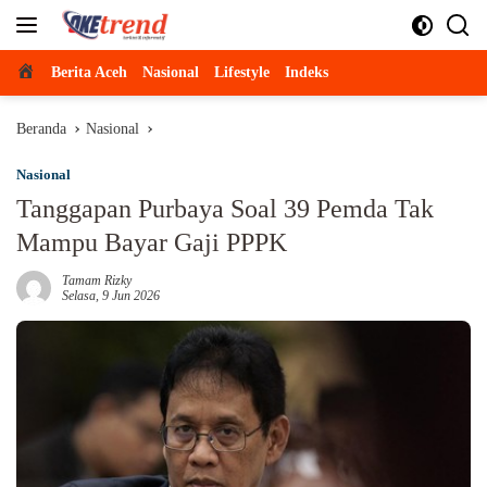
Langsung
ke
konten
Beranda
Berita Aceh
Nasional
Lifestyle
Indeks
Beranda
Nasional
Nasional
Tanggapan Purbaya Soal 39 Pemda Tak
Mampu Bayar Gaji PPPK
Tamam Rizky
Selasa, 9 Jun 2026