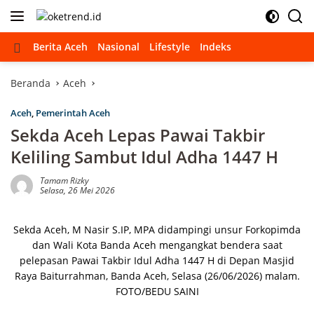
Langsung
ke
konten
Beranda
Berita Aceh
Nasional
Lifestyle
Indeks
Beranda
Aceh
Aceh
,
Pemerintah Aceh
Sekda Aceh Lepas Pawai Takbir
Keliling Sambut Idul Adha 1447 H
Tamam Rizky
Selasa, 26 Mei 2026
Sekda Aceh, M Nasir S.IP, MPA didampingi unsur Forkopimda
dan Wali Kota Banda Aceh mengangkat bendera saat
pelepasan Pawai Takbir Idul Adha 1447 H di Depan Masjid
Raya Baiturrahman, Banda Aceh, Selasa (26/06/2026) malam.
FOTO/BEDU SAINI