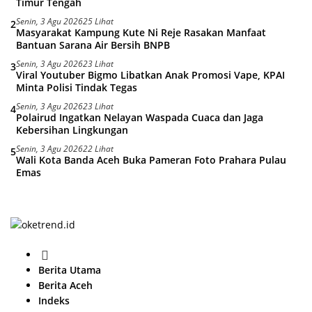
Timur Tengah
Senin, 3 Agu 2026
25 Lihat
2
Masyarakat Kampung Kute Ni Reje Rasakan Manfaat
Bantuan Sarana Air Bersih BNPB
Senin, 3 Agu 2026
23 Lihat
3
Viral Youtuber Bigmo Libatkan Anak Promosi Vape, KPAI
Minta Polisi Tindak Tegas
Senin, 3 Agu 2026
23 Lihat
4
Polairud Ingatkan Nelayan Waspada Cuaca dan Jaga
Kebersihan Lingkungan
Senin, 3 Agu 2026
22 Lihat
5
Wali Kota Banda Aceh Buka Pameran Foto Prahara Pulau
Emas
H
o
Berita Utama
m
Berita Aceh
e
Indeks