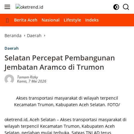
Langsung
ke
konten
Beranda
Berita Aceh
Nasional
Lifestyle
Indeks
Beranda
Daerah
Daerah
Selatan Percepat Pembangunan
Jembatan Aramco di Trumon
Tamam Rizky
Kamis, 7 Mei 2026
Akses transportasi masyarakat di wilayah terpencil
Kecamatan Trumon, Kabupaten Aceh Selatan. FOTO/
oketrend.id, Aceh Selatan – Akses transportasi masyarakat di
wilayah terpencil Kecamatan Trumon, Kabupaten Aceh
Selatan, perlahan mulai terbuka. Satgas TNI AD terus