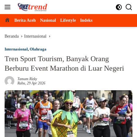
Langsung
ke
konten
Beranda
Berita Aceh
Nasional
Lifestyle
Indeks
Beranda
Internasional
Internasional
,
Olahraga
Tren Sport Tourism, Banyak Orang
Berburu Event Marathon di Luar Negeri
Tamam Rizky
Rabu, 29 Apr 2026