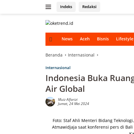
Langsung
Indeks
Redaksi
ke
konten
H
News
Aceh
Bisnis
Lifestyle
o
m
e
Beranda
Internasional
Internasional
Indonesia Buka Ruang
Air Global
Muiz Alfarizi
Jumat, 24 Mei 2024
Foto: Staf Ahli Menteri Bidang Teknolog
Atmawidjaja saat konferensi pers di Bal
Ka