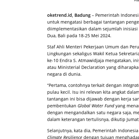
oketrend.id, Badung
– Pemerintah Indones
untuk mengatasi berbagai tantangan pengelo
diimplementasikan dalam sejumlah inisiasi
Dua, Bali pada 18-25 Mei 2024.
Staf Ahli Menteri Pekerjaan Umum dan Peru
Lingkungan sekaligus Wakil Ketua Sekretari
ke-10 Endra S. Atmawidjaja mengatakan, inis
atau Ministerial Declaration yang diharapka
negara di dunia.
“Pertama, contohnya terkait dengan
Integra
pulau kecil. Isu ini relevan kita angkat d
tantangan ini bisa dijawab dengan kerja s
pembentukan
Global Water Fund
yang menan
dengan mengandalkan satu negara saja, me
dalam keterangan tertulisnya, dikutip Jumat
Selanjutnya, kata dia, Pemerintah Indonesi
Climate Resilience
dengan tujuan menghadapi m