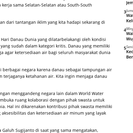
Jem
 kerja sama Selatan-Selatan atau South-South
Juma
3
Wat
Kel
ban dari tantangan iklim yang kita hadapi sekarang di
Min
4
Wal
Wu
Hari Danau Dunia yang dilatarbelakangi oleh kondisi
yang sudah dalam kategori kritis. Danau yang memiliki
Seni
5
Ke
aga agar ketersediaan air bagi seluruh masyarakat dunia
Ber
di berbagai negara karena danau sebagai tampungan air
n terjaganya ketahanan air. Kita ingin menjaga danau
dengan menggandeng negara lain dalam World Water
embuka ruang kolaborasi dengan pihak swasta untuk
a. Hal ini dikarenakan kontribusi pihak swasta memiliki
ksesibilitas dan ketersediaan air minum yang layak
a Galuh Sugijanto di saat yang sama mengatakan,