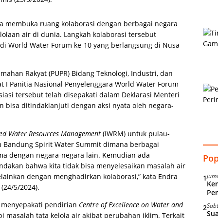
ia membuka ruang kolaborasi dengan berbagai negara
laan air di dunia. Langkah kolaborasi tersebut
 di World Water Forum ke-10 yang berlangsung di Nusa
mahan Rakyat (PUPR) Bidang Teknologi, Industri, dan
at I Panitia Nasional Penyelenggara World Water Forum
iasi tersebut telah disepakati dalam Deklarasi Menteri
n bisa ditindaklanjuti dengan aksi nyata oleh negara-
ted Water Resources Management
(IWRM) untuk pulau-
alam Bandung Spirit Water Summit dimana berbagai
ama dengan negara-negara lain. Kemudian ada
Pop
dakan bahwa kita tidak bisa menyelesaikan masalah air
lainkan dengan menghadirkan kolaborasi,” kata Endra
Juma
1
Ken
 (24/5/2024).
Pe
a menyepakati pendirian
Centre of Excellence on Water and
Sab
2
Sua
asalah tata kelola air akibat perubahan iklim. Terkait