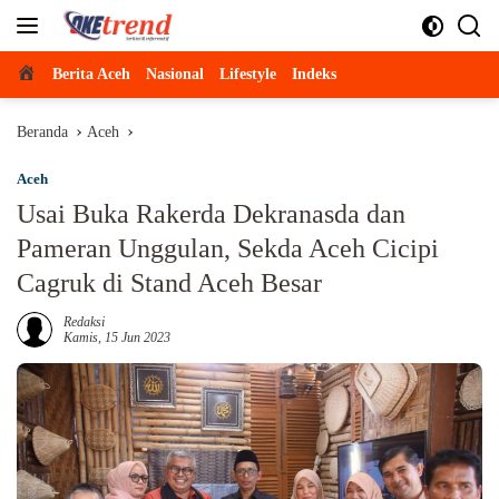
Langsung
ke
konten
Beranda
Berita Aceh
Nasional
Lifestyle
Indeks
Beranda
Aceh
Aceh
Usai Buka Rakerda Dekranasda dan
Pameran Unggulan, Sekda Aceh Cicipi
Cagruk di Stand Aceh Besar
Redaksi
Kamis, 15 Jun 2023