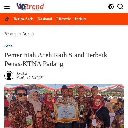
Langsung
ke
konten
Beranda
Berita Aceh
Nasional
Lifestyle
Indeks
Beranda
Aceh
Aceh
Pemerintah Aceh Raih Stand Terbaik
Penas-KTNA Padang
Redaksi
Kamis, 15 Jun 2023