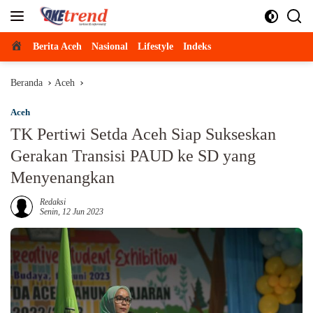
Langsung
ke
konten
Beranda
Berita Aceh
Nasional
Lifestyle
Indeks
Beranda
Aceh
Aceh
TK Pertiwi Setda Aceh Siap Sukseskan
Gerakan Transisi PAUD ke SD yang
Menyenangkan
Redaksi
Senin, 12 Jun 2023