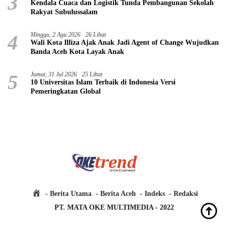
3
Kendala Cuaca dan Logistik Tunda Pembangunan Sekolah
Rakyat Subulussalam
4
Minggu, 2 Agu 2026
26 Lihat
Wali Kota Illiza Ajak Anak Jadi Agent of Change Wujudkan
Banda Aceh Kota Layak Anak
5
Jumat, 31 Jul 2026
25 Lihat
10 Universitas Islam Terbaik di Indonesia Versi
Pemeringkatan Global
H
Berita Utama
Berita Aceh
Indeks
Redaksi
o
PT. MATA OKE MULTIMEDIA - 2022
m
e