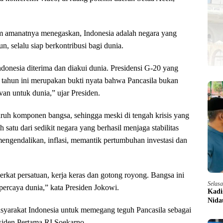
am amanatnya menegaskan, Indonesia adalah negara yang
, selalu siap berkontribusi bagi dunia.
onesia diterima dan diakui dunia. Presidensi G-20 yang
 tahun ini merupakan bukti nyata bahwa Pancasila bukan
van untuk dunia,” ujar Presiden.
uruh komponen bangsa, sehingga meski di tengah krisis yang
 satu dari sedikit negara yang berhasil menjaga stabilitas
 mengendalikan, inflasi, memantik pertumbuhan investasi dan
erkat persatuan, kerja keras dan gotong royong. Bangsa ini
Selas
percaya dunia,” kata Presiden Jokowi.
Kadi
Nida
asyarakat Indonesia untuk memegang teguh Pancasila sebagai
esiden Pertama RI Soekarno.