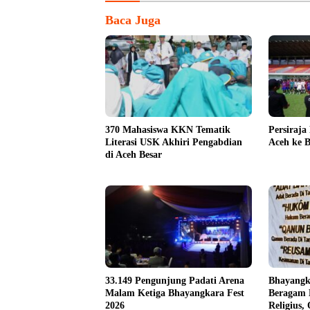
Baca Juga
370 Mahasiswa KKN Tematik
Persiraja
Literasi USK Akhiri Pengabdian
Aceh ke B
di Aceh Besar
33.149 Pengunjung Padati Arena
Bhayangk
Malam Ketiga Bhayangkara Fest
Beragam 
2026
Religius,