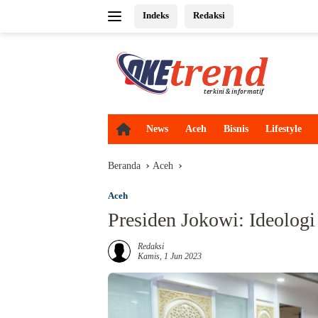
Langsung
Indeks
Redaksi
ke
konten
H
News
Aceh
Bisnis
Lifestyle
o
m
Beranda
Aceh
e
Aceh
Presiden Jokowi: Ideologi
Redaksi
Kamis, 1 Jun 2023