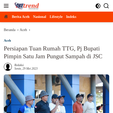
Langsung
ke
konten
Beranda
Berita Aceh
Nasional
Lifestyle
Indeks
Beranda
Aceh
Aceh
Persiapan Tuan Rumah TTG, Pj Bupati
Pimpin Satu Jam Pungut Sampah di JSC
Redaksi
Senin, 29 Mei 2023