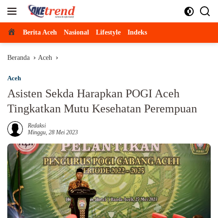
Langsung
ke
konten
Beranda
Berita Aceh
Nasional
Lifestyle
Indeks
Beranda
Aceh
Aceh
Asisten Sekda Harapkan POGI Aceh
Tingkatkan Mutu Kesehatan Perempuan
Redaksi
Minggu, 28 Mei 2023