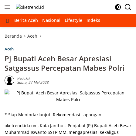
Langsung
ke
konten
Beranda
Berita Aceh
Nasional
Lifestyle
Indeks
Beranda
Aceh
Aceh
Pj Bupati Aceh Besar Apresiasi
Satgassus Percepatan Mabes Polri
Redaksi
Sabtu, 27 Mei 2023
* Siap Menindaklanjuti Rekomendasi Lapangan
oketrend.id.com, Kota Jantho – Penjabat (Pj) Bupati Aceh Besar
Muhammad Iswanto SSTP MM, mengapresiasi sekaligus