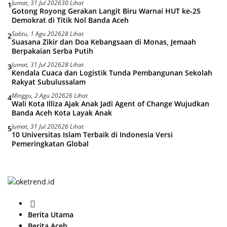
Jumat, 31 Jul 2026
30 Lihat
1
Gotong Royong Gerakan Langit Biru Warnai HUT ke-25
Demokrat di Titik Nol Banda Aceh
Sabtu, 1 Agu 2026
28 Lihat
2
Suasana Zikir dan Doa Kebangsaan di Monas, Jemaah
Berpakaian Serba Putih
Jumat, 31 Jul 2026
28 Lihat
3
Kendala Cuaca dan Logistik Tunda Pembangunan Sekolah
Rakyat Subulussalam
Minggu, 2 Agu 2026
26 Lihat
4
Wali Kota Illiza Ajak Anak Jadi Agent of Change Wujudkan
Banda Aceh Kota Layak Anak
Jumat, 31 Jul 2026
26 Lihat
5
10 Universitas Islam Terbaik di Indonesia Versi
Pemeringkatan Global
H
o
Berita Utama
m
Berita Aceh