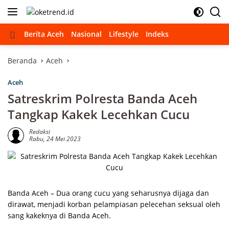
Langsung
ke
konten
Beranda
Berita Aceh
Nasional
Lifestyle
Indeks
Beranda
Aceh
Aceh
Satreskrim Polresta Banda Aceh
Tangkap Kakek Lecehkan Cucu
Redaksi
Rabu, 24 Mei 2023
Banda Aceh – Dua orang cucu yang seharusnya dijaga dan
dirawat, menjadi korban pelampiasan pelecehan seksual oleh
sang kakeknya di Banda Aceh.