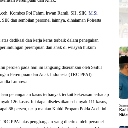
 Kekerasan Perempuan dan Anak.
 Aceh, Kombes Pol Fahmi Irwan Ramli, SH, SIK,
M.Si
,
 SIK dan sembilan personel lainnya, dihalaman Polresta
tas dedikasi dan kerja keras terbaik dalam penegakan
 perlindungan perempuan dan anak di wilayah hukum
peroleh pada hari ini langsung diserahkan oleh Saiful
dungan Perempuan dan Anak Indonesia (TRC PPAI)
Claudia Lumowa.
ataan penanganan kasus terbanyak terkait kekerasan terhadap
yak 126 kasus. Ini dapat diselesaikan sebanyak 111 kasus,
Selas
capai 86 persen, ucap mantan Kabid Propam Polda Aceh ini.
Kadi
Nida
 TRC PPAI atas penghargaan yang diterima oleh personel