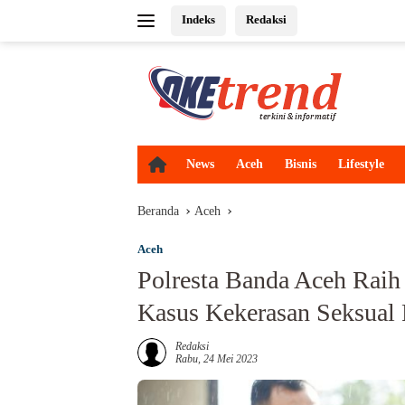
Langsung
Indeks
Redaksi
ke
konten
H
News
Aceh
Bisnis
Lifestyle
o
m
Beranda
Aceh
e
Aceh
Polresta Banda Aceh Rai
Kasus Kekerasan Seksual
Redaksi
Rabu, 24 Mei 2023