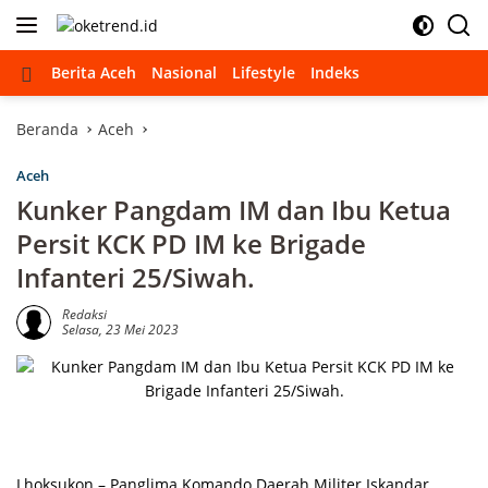
Langsung
ke
konten
Beranda
Berita Aceh
Nasional
Lifestyle
Indeks
Beranda
Aceh
Aceh
Kunker Pangdam IM dan Ibu Ketua
Persit KCK PD IM ke Brigade
Infanteri 25/Siwah.
Redaksi
Selasa, 23 Mei 2023
Lhoksukon – Panglima Komando Daerah Militer Iskandar