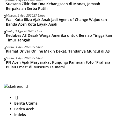
1
Suasana Zikir dan Doa Kebangsaan di Monas, Jemaah
Berpakaian Serba Putih
Minggu, 2 Agu 2026
27 Lihat
2
Wali Kota Illiza Ajak Anak Jadi Agent of Change Wujudkan
Banda Aceh Kota Layak Anak
Senin, 3 Agu 2026
25 Lihat
3
Kedubes AS Desak Warga Amerika untuk Bersiap Tinggalkan
Timur Tengah
Sabtu, 1 Agu 2026
25 Lihat
4
Kiamat Driver Online Makin Dekat, Tandanya Muncul di AS
Sabtu, 1 Agu 2026
25 Lihat
5
PFI Aceh Ajak Masyarakat Kunjungi Pameran Foto “Prahara
Pulau Emas” di Museum Tsunami
H
o
Berita Utama
m
Berita Aceh
e
Indeks