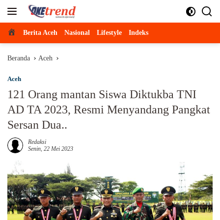
Langsung
ke
konten
Beranda
Berita Aceh
Nasional
Lifestyle
Indeks
Beranda
Aceh
Aceh
121 Orang mantan Siswa Diktukba TNI
AD TA 2023, Resmi Menyandang Pangkat
Sersan Dua..
Redaksi
Senin, 22 Mei 2023