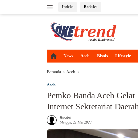
Langsung
Indeks
Redaksi
ke
konten
H
News
Aceh
Bisnis
Lifestyle
o
m
Beranda
Aceh
e
Aceh
Pemko Banda Aceh Gelar 
Internet Sekretariat Daera
Redaksi
Minggu, 21 Mei 2023