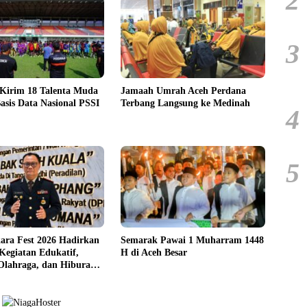
2
3
 Kirim 18 Talenta Muda
Jamaah Umrah Aceh Perdana
asis Data Nasional PSSI
Terbang Langsung ke Medinah
4
5
ara Fest 2026 Hadirkan
Semarak Pawai 1 Muharram 1448
Kegiatan Edukatif,
H di Aceh Besar
 Olahraga, dan Hiburan
syarakat