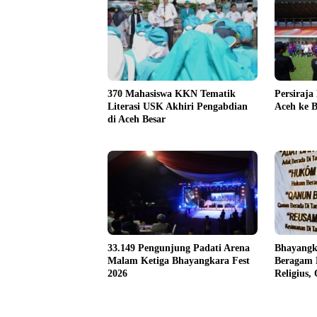
370 Mahasiswa KKN Tematik
Persiraja
Literasi USK Akhiri Pengabdian
Aceh ke B
di Aceh Besar
33.149 Pengunjung Padati Arena
Bhayangk
Malam Ketiga Bhayangkara Fest
Beragam 
2026
Religius,
untuk Ma