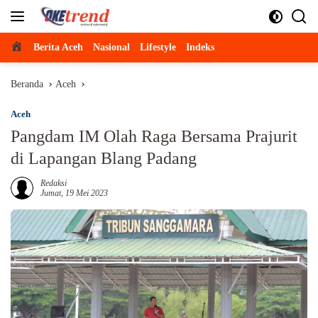
Langsung
ke
konten
Beranda
Berita Aceh
Nasional
Lifestyle
Indeks
Beranda
Aceh
Aceh
Pangdam IM Olah Raga Bersama Prajurit
di Lapangan Blang Padang
Redaksi
Jumat, 19 Mei 2023