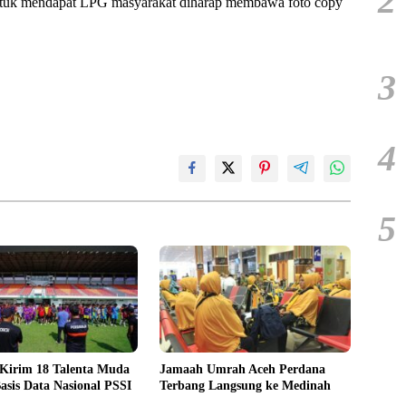
2
ntuk mendapat LPG masyarakat diharap membawa foto copy
3
4
5
 Kirim 18 Talenta Muda
Jamaah Umrah Aceh Perdana
asis Data Nasional PSSI
Terbang Langsung ke Medinah