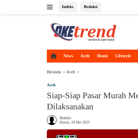
Langsung
Indeks
Redaksi
ke
konten
H
News
Aceh
Bisnis
Lifestyle
o
m
Beranda
Aceh
e
Aceh
Siap-Siap Pasar Murah M
Dilaksanakan
Redaksi
Kamis, 18 Mei 2023