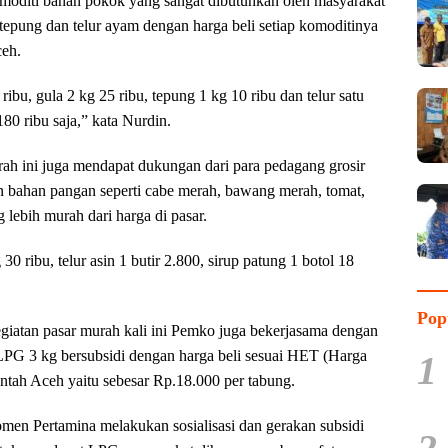
omoditi bahan pokok yang sangat dibutuhkan oleh masyarakat
 tepung dan telur ayam dengan harga beli setiap komoditinya
ceh.
ribu, gula 2 kg 25 ribu, tepung 1 kg 10 ribu dan telur satu
0 ribu saja,” kata Nurdin.
rah ini juga mendapat dukungan dari para pedagang grosir
 bahan pangan seperti cabe merah, bawang merah, tomat,
 lebih murah dari harga di pasar.
 ribu, telur asin 1 butir 2.800, sirup patung 1 botol 18
Pop
iatan pasar murah kali ini Pemko juga bekerjasama dengan
PG 3 kg bersubsidi dengan harga beli sesuai HET (Harga
1
intah Aceh yaitu sebesar Rp.18.000 per tabung.
men Pertamina melakukan sosialisasi dan gerakan subsidi