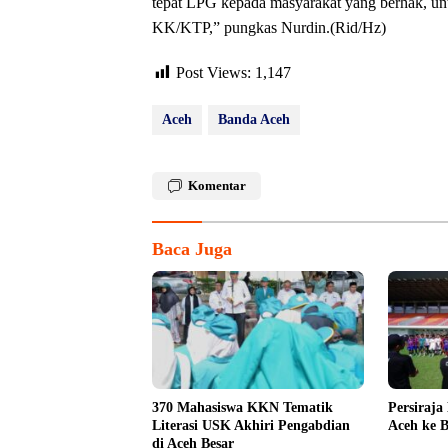
tepat LPG kepada masyarakat yang berhak, u
KK/KTP,” pungkas Nurdin.(Rid/Hz)
Post Views:
1,147
Aceh
Banda Aceh
Komentar
Baca Juga
370 Mahasiswa KKN Tematik
Persiraja
Literasi USK Akhiri Pengabdian
Aceh ke B
di Aceh Besar