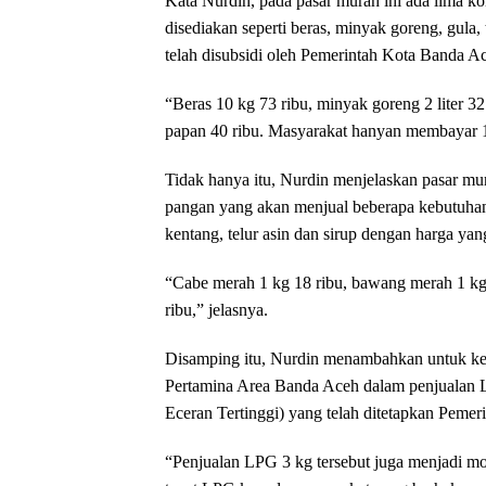
Kata Nurdin, pada pasar murah ini ada lima k
disediakan seperti beras, minyak goreng, gula,
telah disubsidi oleh Pemerintah Kota Banda A
“Beras 10 kg 73 ribu, minyak goreng 2 liter 32 
papan 40 ribu. Masyarakat hanyan membayar 18
Tidak hanya itu, Nurdin menjelaskan pasar mu
pangan yang akan menjual beberapa kebutuhan
kentang, telur asin dan sirup dengan harga yang
“Cabe merah 1 kg 18 ribu, bawang merah 1 kg 30
ribu,” jelasnya.
Disamping itu, Nurdin menambahkan untuk keg
Pertamina Area Banda Aceh dalam penjualan L
Eceran Tertinggi) yang telah ditetapkan Pemer
“Penjualan LPG 3 kg tersebut juga menjadi mo