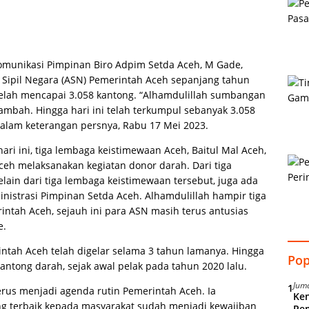
omunikasi Pimpinan Biro Adpim Setda Aceh, M Gade,
 Sipil Negara (ASN) Pemerintah Aceh sepanjang tahun
telah mencapai 3.058 kantong. “Alhamdulillah sumbangan
ambah. Hingga hari ini telah terkumpul sebanyak 3.058
dalam keterangan persnya, Rabu 17 Mei 2023.
ari ini, tiga lembaga keistimewaan Aceh, Baitul Mal Aceh,
ceh melaksanakan kegiatan donor darah. Dari tiga
Selain dari tiga lembaga keistimewaan tersebut, juga ada
istrasi Pimpinan Setda Aceh. Alhamdulillah hampir tiga
rintah Aceh, sejauh ini para ASN masih terus antusias
e.
ntah Aceh telah digelar selama 3 tahun lamanya. Hingga
Pop
 kantong darah, sejak awal pelak pada tahun 2020 lalu.
Juma
1
rus menjadi agenda rutin Pemerintah Aceh. Ia
Ken
g terbaik kepada masyarakat sudah menjadi kewajiban
Pe