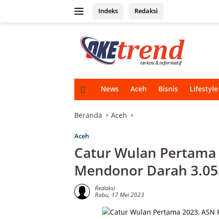
Langsung
Indeks
Redaksi
ke
konten
H
News
Aceh
Bisnis
Lifestyle
o
m
e
Beranda
Aceh
Aceh
Catur Wulan Pertama
Mendonor Darah 3.05
Redaksi
Rabu, 17 Mei 2023