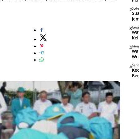
Sab
2
Sua
Jem
Juma
3
Wat
Kel
Min
4
Wal
Wu
Seni
5
Ke
Ber