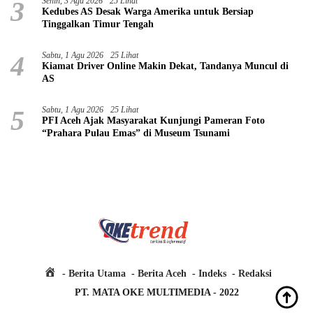
3
Senin, 3 Agu 2026
25 Lihat
Kedubes AS Desak Warga Amerika untuk Bersiap
Tinggalkan Timur Tengah
4
Sabtu, 1 Agu 2026
25 Lihat
Kiamat Driver Online Makin Dekat, Tandanya Muncul di
AS
5
Sabtu, 1 Agu 2026
25 Lihat
PFI Aceh Ajak Masyarakat Kunjungi Pameran Foto
“Prahara Pulau Emas” di Museum Tsunami
H
Berita Utama
Berita Aceh
Indeks
Redaksi
o
PT. MATA OKE MULTIMEDIA - 2022
m