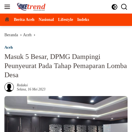
Langsung
ke
konten
Beranda
Berita Aceh
Nasional
Lifestyle
Indeks
Beranda
Aceh
Aceh
Masuk 5 Besar, DPMG Dampingi
Peunyeurat Pada Tahap Pemaparan Lomba
Desa
Redaksi
Selasa, 16 Mei 2023