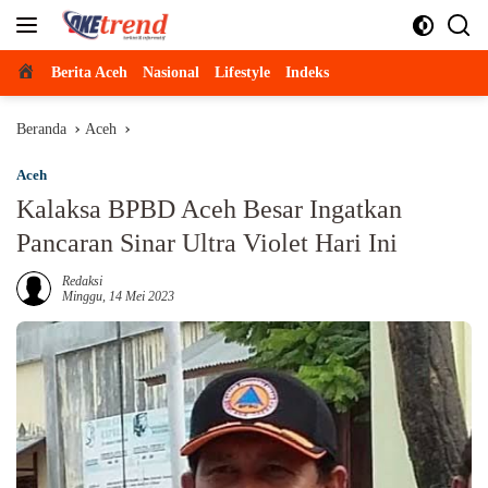
Langsung
ke
konten
Beranda
Berita Aceh
Nasional
Lifestyle
Indeks
Beranda
Aceh
Aceh
Kalaksa BPBD Aceh Besar Ingatkan
Pancaran Sinar Ultra Violet Hari Ini
Redaksi
Minggu, 14 Mei 2023