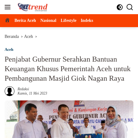
Langsung
ke
konten
Beranda
Berita Aceh
Nasional
Lifestyle
Indeks
Beranda
Aceh
Aceh
Penjabat Gubernur Serahkan Bantuan
Keuangan Khusus Pemerintah Aceh untuk
Pembangunan Masjid Giok Nagan Raya
Redaksi
Kamis, 11 Mei 2023