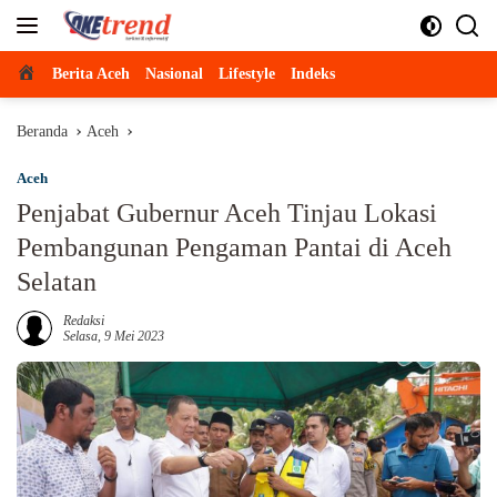
Langsung
ke
konten
Beranda
Berita Aceh
Nasional
Lifestyle
Indeks
Beranda
Aceh
Aceh
Penjabat Gubernur Aceh Tinjau Lokasi
Pembangunan Pengaman Pantai di Aceh
Selatan
Redaksi
Selasa, 9 Mei 2023