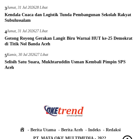
Jumat, 31 Jul 2026
28 Lihat
3
Kendala Cuaca dan Logistik Tunda Pembangunan Sekolah Rakyat
Subulussalam
Jumat, 31 Jul 2026
27 Lihat
4
Gotong Royong Gerakan Langit Biru Warnai HUT ke-25 Demokrat
di Titik Nol Banda Aceh
Kamis, 30 Jul 2026
27 Lihat
5
Selisih Satu Suara, Mukhtaruddin Usman Kembali Pimpin SPS
Aceh
H
Berita Utama
Berita Aceh
Indeks
Redaksi
o
PT. MATA OKE MULTIMEDIA - 2022