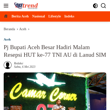
Langsung
ke
konten
Beranda
Berita Aceh
Nasional
Lifestyle
Indeks
Beranda
Aceh
Aceh
Pj Bupati Aceh Besar Hadiri Malam
Resepsi HUT ke-77 TNI AU di Lanud SIM
Redaksi
Sabtu, 6 Mei 2023