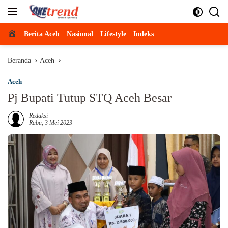
Langsung
ke
konten
Beranda
Berita Aceh
Nasional
Lifestyle
Indeks
Beranda
Aceh
Aceh
Pj Bupati Tutup STQ Aceh Besar
Redaksi
Rabu, 3 Mei 2023