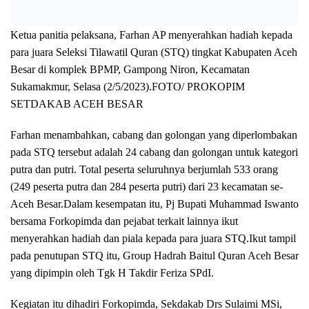
Ketua panitia pelaksana, Farhan AP menyerahkan hadiah kepada
para juara Seleksi Tilawatil Quran (STQ) tingkat Kabupaten Aceh
Besar di komplek BPMP, Gampong Niron, Kecamatan
Sukamakmur, Selasa (2/5/2023).FOTO/ PROKOPIM
SETDAKAB ACEH BESAR
Farhan menambahkan, cabang dan golongan yang diperlombakan
pada STQ tersebut adalah 24 cabang dan golongan untuk kategori
putra dan putri. Total peserta seluruhnya berjumlah 533 orang
(249 peserta putra dan 284 peserta putri) dari 23 kecamatan se-
Aceh Besar.Dalam kesempatan itu, Pj Bupati Muhammad Iswanto
bersama Forkopimda dan pejabat terkait lainnya ikut
menyerahkan hadiah dan piala kepada para juara STQ.Ikut tampil
pada penutupan STQ itu, Group Hadrah Baitul Quran Aceh Besar
yang dipimpin oleh Tgk H Takdir Feriza SPdI.
Kegiatan itu dihadiri Forkopimda, Sekdakab Drs Sulaimi MSi,