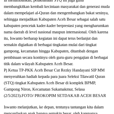
Ia menambahkan, pelaksanaan STQ ini juga guna
membangkitkan kembali kecintaan masyarakat dan generasi muda
dalam mempelajari al-Quran dan mengembangkan bakat seninya,
sehingga menjadikan Kabupaten Aceh Besar sebagai salah satu
kabupaten pencetak kader-kader berprestasi yang mengharumkan
nama daerah di level nasional maupun internasional. Oleh karena
itu, Iswanto berharap kegiatan ini dapat terus berlanjut dan
semakin digiatkan di berbagai tingkatan mulai dari tingkat
gampong, kecamatan hingga Kabupaten, ditambah dengan
pembinaan secara kontinyu oleh guru-guru pengajian di berbagai
titik dalam wilayah Kabupaten Aceh Besar.
Pj Ketua TP-PKK Aceh Besar Cut Rezky Handayani SIP MM
menyerahkan hadiah kepada para juara Seleksi Tilawatil Quran
(STQ) tingkat Kabupaten Aceh Besar di komplek BPMP,
Gampong Niron, Kecamatan Sukamakmur, Selasa
(2/5/2023).FOTO/ PROKOPIM SETDAKAB ACEH BESAR
Iswanto melanjutkan, ke depan, tentunya tantangan kita dalam
mencerdaskan anak bangsa semakin besar, oleh karenanya