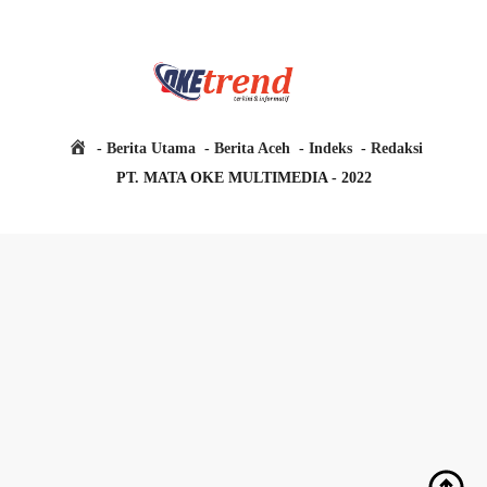
H
Berita Utama
Berita Aceh
Indeks
Redaksi
o
PT. MATA OKE MULTIMEDIA - 2022
m
e