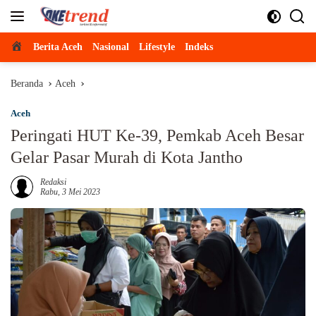
Langsung
ke
konten
Beranda
Berita Aceh
Nasional
Lifestyle
Indeks
Beranda
Aceh
Aceh
Peringati HUT Ke-39, Pemkab Aceh Besar
Gelar Pasar Murah di Kota Jantho
Redaksi
Rabu, 3 Mei 2023