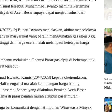
m surat tersebut, Muhammad Iswanto meminta Pertamina
layah di Aceh Besar supaya dapat menjadi solusi dari
/4/2023), Pj Bupati Iswanto menjelaskan, akibat mencoloknya
banyak masyarakat yang beralih menggunakan gas elpiji 3 kg.
 tinggi dan harga eceran telah melampaui ketetapan harga
antu melakukan Operasi Pasar gas elpiji di beberapa titik
at tersebut.
mad Iswanto, Kamis (20/4/2023) kepada oketrend.com,
Selas
Kadi
ektif mengatasi masalah ketimpangan harga barang
Nida
di pasaran. Seperti yang dilakukan Pemkab Aceh Besar
lanja di pasar pangan murah ataupun pasar murah.
to juga berkomunikasi dengan Himpunan Wiraswasta Minyak