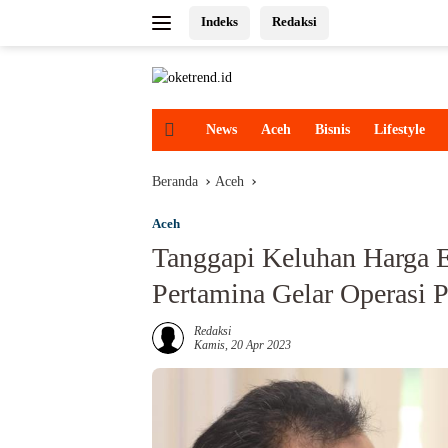
Langsung
Indeks
Redaksi
ke
konten
H
News
Aceh
Bisnis
Lifestyle
o
m
Beranda
Aceh
e
Aceh
Tanggapi Keluhan Harga El
Pertamina Gelar Operasi 
Redaksi
Kamis, 20 Apr 2023