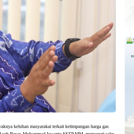
aknya keluhan masyarakat terkait ketimpangan harga gas
ati Aceh Besar, Muhammad Iswanto SSTP MM, menyurati sales