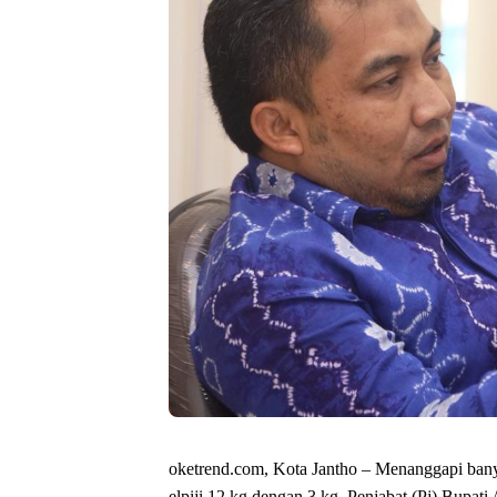
oketrend.com, Kota Jantho – Menanggapi bany
elpiji 12 kg dengan 3 kg, Penjabat (Pj) Bup