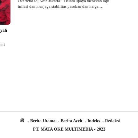
Oketrend.id, Kota Jakarta – Dalam upaya menekan laju
inflasi dan menjaga stabilitas pasokan dan harga,…
ayah
ati
H
Berita Utama
Berita Aceh
Indeks
Redaksi
o
PT. MATA OKE MULTIMEDIA - 2022
m