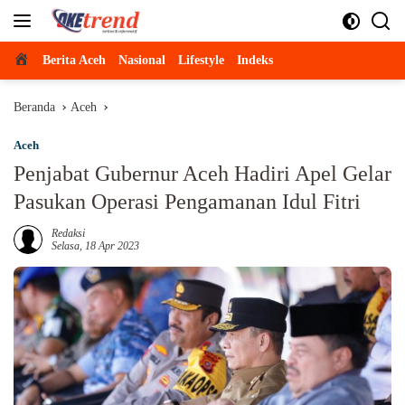
Langsung
ke
konten
Beranda
Berita Aceh
Nasional
Lifestyle
Indeks
Beranda
Aceh
Aceh
Penjabat Gubernur Aceh Hadiri Apel Gelar
Pasukan Operasi Pengamanan Idul Fitri
Redaksi
Selasa, 18 Apr 2023