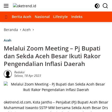
Langsung
ke
konten
Beranda
Berita Aceh
Nasional
Lifestyle
Indeks
Beranda
Aceh
Aceh
Melalui Zoom Meeting – Pj Bupati
dan Sekda Aceh Besar Ikuti Rakor
Pengendalian Inflasi Daerah
Redaksi
Selasa, 18 Apr 2023
oketrend.id.com, Kota Jantho – Penjabat (Pj) Bupati Aceh Besar
Muhammad Iswanto SSTP MM bersama Sekda Aceh Besar Drs