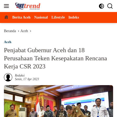
Langsung
ke
konten
Beranda
Berita Aceh
Nasional
Lifestyle
Indeks
Beranda
Aceh
Aceh
Penjabat Gubernur Aceh dan 18
Perusahaan Teken Kesepakatan Rencana
Kerja CSR 2023
Redaksi
Senin, 17 Apr 2023