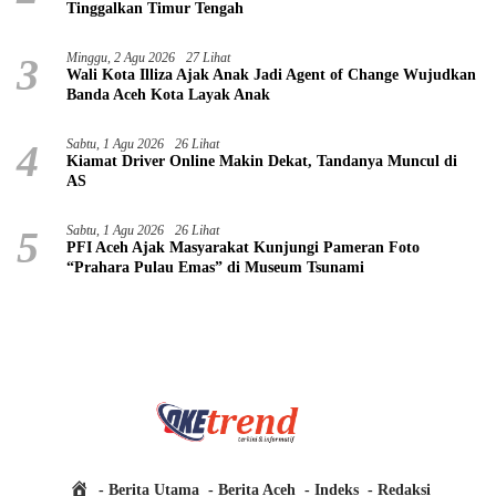
Tinggalkan Timur Tengah
3
Minggu, 2 Agu 2026
27 Lihat
Wali Kota Illiza Ajak Anak Jadi Agent of Change Wujudkan
Banda Aceh Kota Layak Anak
4
Sabtu, 1 Agu 2026
26 Lihat
Kiamat Driver Online Makin Dekat, Tandanya Muncul di
AS
5
Sabtu, 1 Agu 2026
26 Lihat
PFI Aceh Ajak Masyarakat Kunjungi Pameran Foto
“Prahara Pulau Emas” di Museum Tsunami
H
Berita Utama
Berita Aceh
Indeks
Redaksi