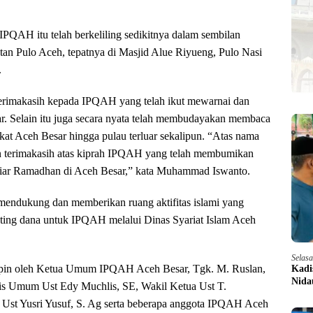
PQAH itu telah berkeliling sedikitnya dalam sembilan
an Pulo Aceh, tepatnya di Masjid Alue Riyueng, Pulo Nasi
.
terimakasih kepada IPQAH yang telah ikut mewarnai dan
. Selain itu juga secara nyata telah membudayakan membaca
kat Aceh Besar hingga pulau terluar sekalipun. “Atas nama
n terimakasih atas kiprah IPQAH yang telah membumikan
iar Ramadhan di Aceh Besar,” kata Muhammad Iswanto.
endukung dan memberikan ruang aktifitas islami yang
ting dana untuk IPQAH melalui Dinas Syariat Islam Aceh
Selas
pimpin oleh Ketua Umum IPQAH Aceh Besar, Tgk. M. Ruslan,
Kadi
Nida
ris Umum Ust Edy Muchlis, SE, Wakil Ketua Ust T.
st Yusri Yusuf, S. Ag serta beberapa anggota IPQAH Aceh