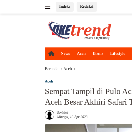
Langsung
Indeks
Redaksi
ke
konten
H
News
Aceh
Bisnis
Lifestyle
o
m
Beranda
Aceh
e
Aceh
Sempat Tampil di Pulo A
Aceh Besar Akhiri Safari 
Redaksi
Minggu, 16 Apr 2023