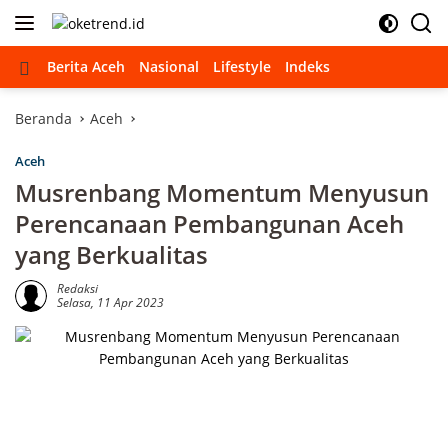
Langsung
ke
konten
Beranda
Berita Aceh
Nasional
Lifestyle
Indeks
Beranda
Aceh
Aceh
Musrenbang Momentum Menyusun
Perencanaan Pembangunan Aceh
yang Berkualitas
Redaksi
Selasa, 11 Apr 2023