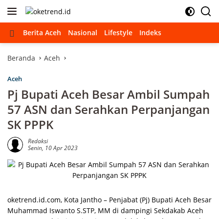
Langsung
ke
konten
Beranda
Berita Aceh
Nasional
Lifestyle
Indeks
Beranda
Aceh
Aceh
Pj Bupati Aceh Besar Ambil Sumpah
57 ASN dan Serahkan Perpanjangan
SK PPPK
Redaksi
Senin, 10 Apr 2023
oketrend.id.com, Kota Jantho – Penjabat (Pj) Bupati Aceh Besar
Muhammad Iswanto S.STP, MM di dampingi Sekdakab Aceh