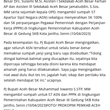
Besar Drs. Sulaimi M.Si, Asisten I Sekdakab Aceh Besar Farhan
AP dan Asisten lll Sekdakab Aceh Besar Jamaluddin, S.Sos,
MM serta sejumlah kepala OPD, mengambil sumpah 57
Apartur Sipil Negara (ASN) sekaligus menyerahkan SK 100%
dan SK perpanjangan Pegawai Pemerintah dengan Perjanjian
Kerja (PPPK) di lingkungan Pemerintahan Kabupaten Aceh
Besar di Gedung SKB Kota Jantho, Senin (10/04/2023)
Pada kesempatan itu, Pj Bupati Aceh Besar mengingatkan,
agar seluruh ASN tersebut untuk selalu benar-benar
memaknai sumpah janji yang baru saja disebutkan.“Tolong
diingat kalimat-kalimat yang diucapkan itu, sejatinya kita
dipercaya sehingga berada disini karena kita mendapat
amanah yang harus dilaksanakan. Saya juga mengingatkan
niat awal dulu ikut tes ini, jagalah hati, sikap dan perilaku kita
setelah mendapat SK ini,” ucapnya.
Pj Bupati Aceh Besar Muhammad Iswanto S.STP, MM
mengambil sumpah untuk 57 ASN dan PPPK di lingkungan
Pemerintahan Kabupaten Aceh Besar di Gedung SKB Kota
Jantho, Senin (10/04/2023)FOTO/ PROKOPIM PEMKAB ACEH