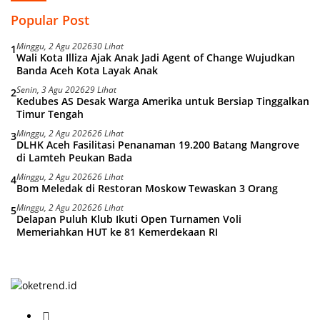
Popular Post
Minggu, 2 Agu 2026
30 Lihat
1
Wali Kota Illiza Ajak Anak Jadi Agent of Change Wujudkan
Banda Aceh Kota Layak Anak
Senin, 3 Agu 2026
29 Lihat
2
Kedubes AS Desak Warga Amerika untuk Bersiap Tinggalkan
Timur Tengah
Minggu, 2 Agu 2026
26 Lihat
3
DLHK Aceh Fasilitasi Penanaman 19.200 Batang Mangrove
di Lamteh Peukan Bada
Minggu, 2 Agu 2026
26 Lihat
4
Bom Meledak di Restoran Moskow Tewaskan 3 Orang
Minggu, 2 Agu 2026
26 Lihat
5
Delapan Puluh Klub Ikuti Open Turnamen Voli
Memeriahkan HUT ke 81 Kemerdekaan RI
H