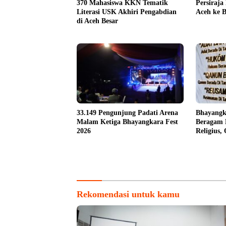
370 Mahasiswa KKN Tematik
Persiraja
Literasi USK Akhiri Pengabdian
Aceh ke B
di Aceh Besar
33.149 Pengunjung Padati Arena
Bhayangk
Malam Ketiga Bhayangkara Fest
Beragam 
2026
Religius,
untuk Ma
Rekomendasi untuk kamu