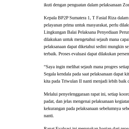
ikuti dengan penguatan dalam pelaksanaan Zo
Kepala BP2P Sumatera 1, T Fasial Riza dala
pelayanan prima untuk masyarakat, perlu dilaku
Lingkungan Balai Pelaksana Penyediaan Perum
dilakukan untuk mengetahui sejauh mana capaia
pelaksanaan dapat diketahui sedini mungkin se
terbaik. Proses evaluasi dapat dilakukan persem
“Saya ingin melihat sejauh mana progres setiap 
Segala kendala pada saat pelaksanaan dapat kit
kita pada Triwulan II nanti menjadi lebih baik
Melalui penyelenggaraan rapat ini, setiap koor
padat, dan jelas mengenai pelaksanaan kegiatan
kekurangan pada pelaksanaan sebelumnya sebel
nanti.
Rapat Evaluasi ini merupakan bagian dari pro