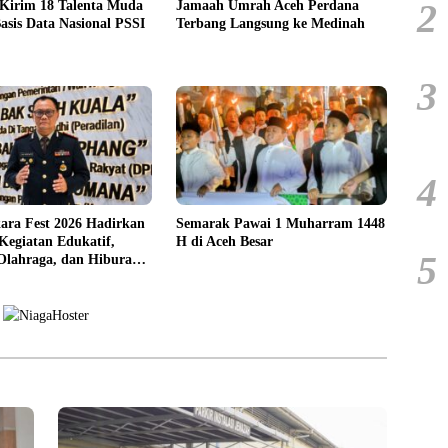
2
 Kirim 18 Talenta Muda
Jamaah Umrah Aceh Perdana
asis Data Nasional PSSI
Terbang Langsung ke Medinah
3
4
ara Fest 2026 Hadirkan
Semarak Pawai 1 Muharram 1448
Kegiatan Edukatif,
H di Aceh Besar
5
 Olahraga, dan Hiburan
syarakat