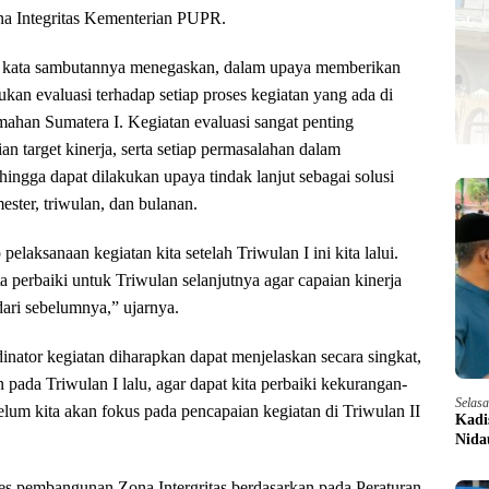
na Integritas Kementerian PUPR.
m kata sambutannya menegaskan, dalam upaya memberikan
kan evaluasi terhadap setiap proses kegiatan yang ada di
ahan Sumatera I. Kegiatan evaluasi sangat penting
n target kinerja, serta setiap permasalahan dalam
hingga dapat dilakukan upaya tindak lanjut sebagai solusi
ester, triwulan, dan bulanan.
pelaksanaan kegiatan kita setelah Triwulan I ini kita lalui.
a perbaiki untuk Triwulan selanjutnya agar capaian kinerja
 dari sebelumnya,” ujarnya.
dinator kegiatan diharapkan dapat menjelaskan secara singkat,
 pada Triwulan I lalu, agar dapat kita perbaiki kekurangan-
Selas
um kita akan fokus pada pencapaian kegiatan di Triwulan II
Kadi
Nida
ses pembangunan Zona Intergritas berdasarkan pada Peraturan