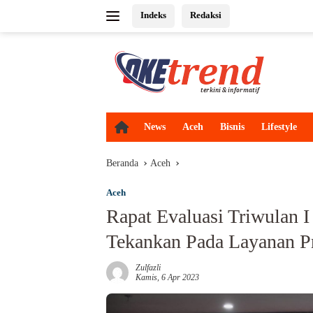
Langsung
Indeks
Redaksi
ke
konten
H
News
Aceh
Bisnis
Lifestyle
o
m
Beranda
Aceh
e
Aceh
Rapat Evaluasi Triwulan 
Tekankan Pada Layanan P
Zulfazli
Kamis, 6 Apr 2023