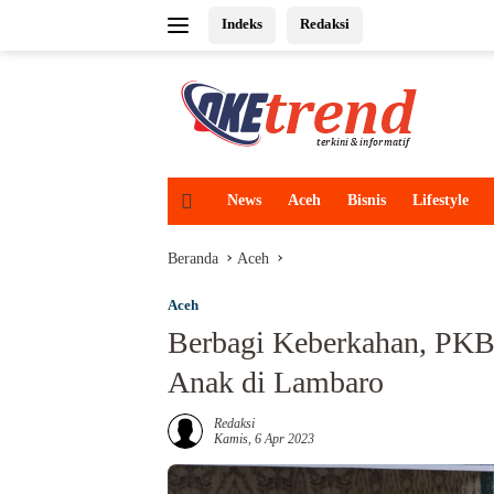
Langsung
Indeks
Redaksi
ke
konten
H
News
Aceh
Bisnis
Lifestyle
o
m
Beranda
Aceh
e
Aceh
Berbagi Keberkahan, PKB
Anak di Lambaro
Redaksi
Kamis, 6 Apr 2023