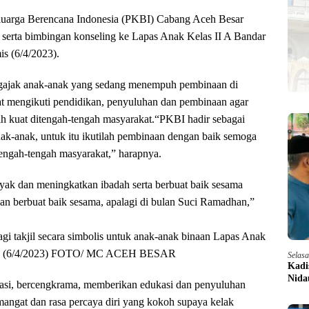
luarga Berencana Indonesia (PKBI) Cabang Aceh Besar
serta bimbingan konseling ke Lapas Anak Kelas II A Bandar
s (6/4/2023).
ajak anak-anak yang sedang menempuh pembinaan di
t mengikuti pendidikan, penyuluhan dan pembinaan agar
ih kuat ditengah-tengah masyarakat.“PKBI hadir sebagai
k-anak, untuk itu ikutilah pembinaan dengan baik semoga
tengah-tengah masyarakat,” harapnya.
ak dan meningkatkan ibadah serta berbuat baik sesama
an berbuat baik sesama, apalagi di bulan Suci Ramadhan,”
i takjil secara simbolis untuk anak-anak binaan Lapas Anak
Jaya (6/4/2023) FOTO/ MC ACEH BESAR
Selas
Kadi
Nida
si, bercengkrama, memberikan edukasi dan penyuluhan
mangat dan rasa percaya diri yang kokoh supaya kelak