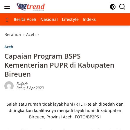
Langsung
ke
konten
Beranda
Berita Aceh
Nasional
Lifestyle
Indeks
Beranda
Aceh
Aceh
Capaian Program BSPS
Kementerian PUPR di Kabupaten
Bireuen
Zulfazli
Rabu, 5 Apr 2023
Salah satu rumah tidak layak huni (RTLH) telah dibedah dan
ditingkatkan kualitasnya menjadi layak huni di kabupaten
Bireuen, Provinsi Aceh. FOTO/BP2PS1