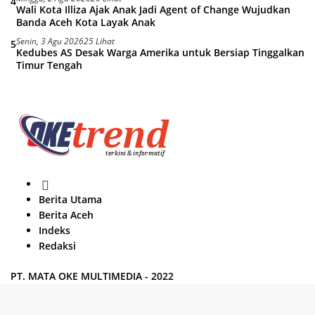
4
Wali Kota Illiza Ajak Anak Jadi Agent of Change Wujudkan
Banda Aceh Kota Layak Anak
Senin, 3 Agu 2026
25 Lihat
5
Kedubes AS Desak Warga Amerika untuk Bersiap Tinggalkan
Timur Tengah
H
o
Berita Utama
m
Berita Aceh
e
Indeks
Redaksi
PT. MATA OKE MULTIMEDIA - 2022