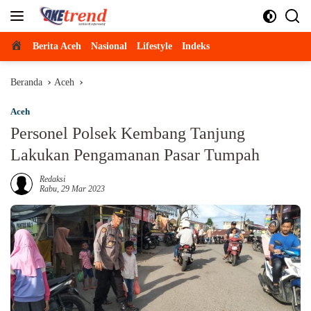
Langsung
ke
konten
Beranda
Berita Aceh
Nasional
Lifestyle
Indeks
Beranda
Aceh
Aceh
Personel Polsek Kembang Tanjung
Lakukan Pengamanan Pasar Tumpah
Redaksi
Rabu, 29 Mar 2023