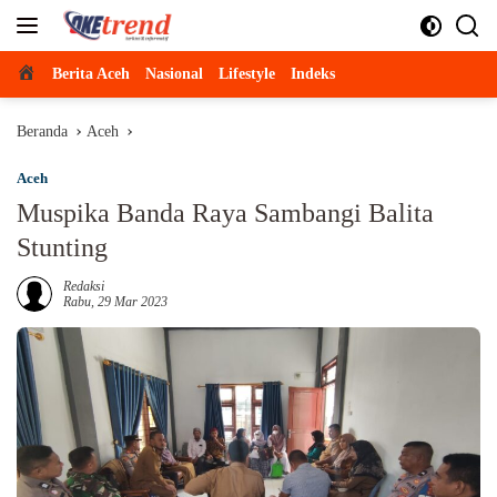
Langsung
ke
konten
Beranda
Berita Aceh
Nasional
Lifestyle
Indeks
Beranda
Aceh
Aceh
Muspika Banda Raya Sambangi Balita
Stunting
Redaksi
Rabu, 29 Mar 2023