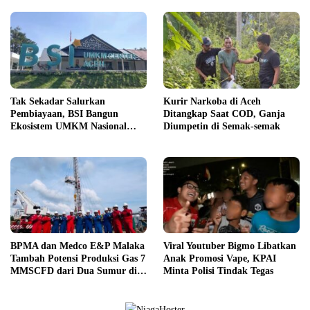
Tak Sekadar Salurkan
Kurir Narkoba di Aceh
Pembiayaan, BSI Bangun
Ditangkap Saat COD, Ganja
Ekosistem UMKM Nasional
Diumpetin di Semak-semak
Bersama Danantara
BPMA dan Medco E&P Malaka
Viral Youtuber Bigmo Libatkan
Tambah Potensi Produksi Gas 7
Anak Promosi Vape, KPAI
MMSCFD dari Dua Sumur di
Minta Polisi Tindak Tegas
WK A