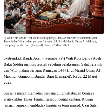
Pj Wali Kota Banda Aceh Bakri Siddiq mengisi tausiah sebelum pelaksanaan Salat
Tarawih dan Witir malam pertama Ramadan 1444 H di Masjid Oman Al-Makmur,
Gampong Bandar Baru (Lampriet), Rabu, 22 Maret 2023
oketrend.id, Banda Aceh – Penjabat (Pj) Wali Kota Banda Aceh
Bakri Siddiq mengisi tausiah sebelum pelaksanaan Salat Tarawih
dan Witir malam pertama Ramadan 1444 H di Masjid Oman Al-
Makmur, Gampong Bandar Baru (Lampriet), Rabu, 22 Maret
2023.
Suasana malam Ramadan perdana di rumah ibadah bergaya
arsitektektur Timur Tengah tersebut begitu kentara. Ribuan
jamaah tampak membludak hingga ke teras masjid. Usai Salat