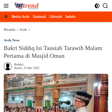
Langsung
ke
konten
Beranda
Berita Aceh
Nasional
Lifestyle
Indeks
Beranda
Aceh
Aceh
,
News
Bakri Siddiq Isi Tausiah Tarawih Malam
Pertama di Masjid Oman
Redaksi
Kamis, 23 Mar 2023