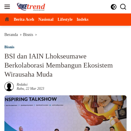
Langsung
ke
konten
Beranda
Berita Aceh
Nasional
Lifestyle
Indeks
Beranda
Bisnis
Bisnis
BSI dan IAIN Lhokseumawe
Berkolaborasi Membangun Ekosistem
Wirausaha Muda
Redaksi
Rabu, 22 Mar 2023