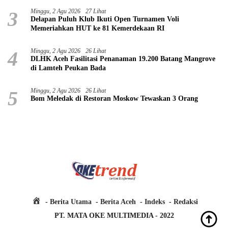
3
Minggu, 2 Agu 2026
27 Lihat
Delapan Puluh Klub Ikuti Open Turnamen Voli
Memeriahkan HUT ke 81 Kemerdekaan RI
4
Minggu, 2 Agu 2026
26 Lihat
DLHK Aceh Fasilitasi Penanaman 19.200 Batang Mangrove
di Lamteh Peukan Bada
5
Minggu, 2 Agu 2026
26 Lihat
Bom Meledak di Restoran Moskow Tewaskan 3 Orang
H
Berita Utama
Berita Aceh
Indeks
Redaksi
o
PT. MATA OKE MULTIMEDIA - 2022
m