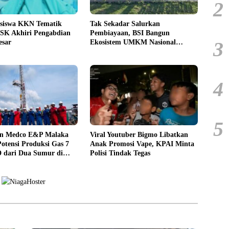
2
siswa KKN Tematik
Tak Sekadar Salurkan
USK Akhiri Pengabdian
Pembiayaan, BSI Bangun
3
esar
Ekosistem UMKM Nasional
Bersama Danantara
4
5
n Medco E&P Malaka
Viral Youtuber Bigmo Libatkan
otensi Produksi Gas 7
Anak Promosi Vape, KPAI Minta
dari Dua Sumur di
Polisi Tindak Tegas