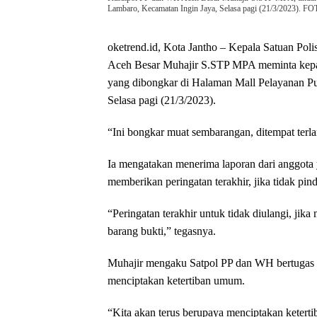
Lambaro, Kecamatan Ingin Jaya, Selasa pagi (21/3/2023
oketrend.id, Kota Jantho – Kepala Satuan Po
Aceh Besar Muhajir S.STP MPA meminta kepa
yang dibongkar di Halaman Mall Pelayanan P
Selasa pagi (21/3/2023).
“Ini bongkar muat sembarangan, ditempat terla
Ia mengatakan menerima laporan dari anggota 
memberikan peringatan terakhir, jika tidak pi
“Peringatan terakhir untuk tidak diulangi, jika
barang bukti,” tegasnya.
Muhajir mengaku Satpol PP dan WH bertugas 
menciptakan ketertiban umum.
“Kita akan terus berupaya menciptakan ketert