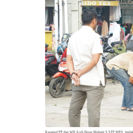
Kasatpol PP dan WH Aceh Besar Muhajir S.STP MPA, tindak 