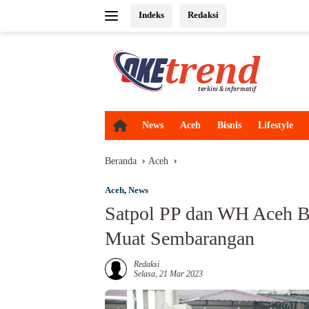
Langsung
Indeks
Redaksi
ke
konten
H
News
Aceh
Bisnis
Lifestyle
o
m
Beranda
Aceh
e
Aceh
,
News
Satpol PP dan WH Aceh B
Muat Sembarangan
Redaksi
Selasa, 21 Mar 2023