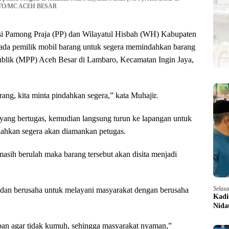
). FOTO/MC ACEH BESAR
lisi Pamong Praja (PP) dan Wilayatul Hisbah (WH) Kabupaten
da pemilik mobil barang untuk segera memindahkan barang
ublik (MPP) Aceh Besar di Lambaro, Kecamatan Ingin Jaya,
rang, kita minta pindahkan segera,” kata Muhajir.
yang bertugas, kemudian langsung turun ke lapangan untuk
ndahkan segera akan diamankan petugas.
 masih berulah maka barang tersebut akan disita menjadi
Selas
dan berusaha untuk melayani masyarakat dengan berusaha
Kadi
Nida
iban agar tidak kumuh, sehingga masyarakat nyaman,”