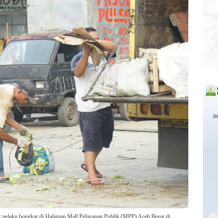
pelaku bongkar di Halaman Mall Pelayanan Publik (MPP) Aceh Besar di