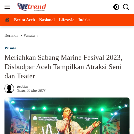
Langsung
ke
konten
Beranda
Berita Aceh
Nasional
Lifestyle
Indeks
Beranda
Wisata
Wisata
Meriahkan Sabang Marine Fesival 2023,
Disbudpar Aceh Tampilkan Atraksi Seni
dan Teater
Redaksi
Senin, 20 Mar 2023